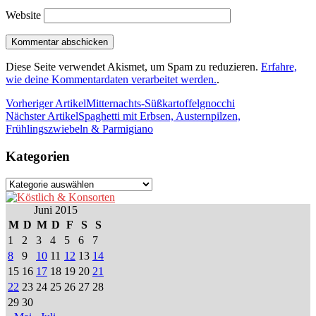
Website
Diese Seite verwendet Akismet, um Spam zu reduzieren.
Erfahre,
wie deine Kommentardaten verarbeitet werden.
.
Vorheriger Artikel
Mitternachts-Süßkartoffelgnocchi
Nächster Artikel
Spaghetti mit Erbsen, Austernpilzen,
Frühlingszwiebeln & Parmigiano
Kategorien
Kategorien
Juni 2015
M
D
M
D
F
S
S
1
2
3
4
5
6
7
8
9
10
11
12
13
14
15
16
17
18
19
20
21
22
23
24
25
26
27
28
29
30