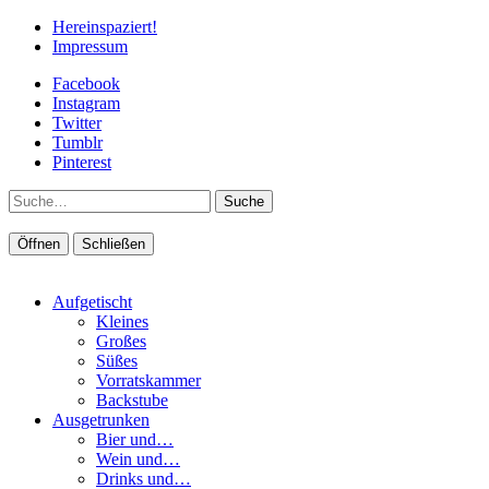
Hereinspaziert!
Impressum
Facebook
Instagram
Twitter
Tumblr
Pinterest
Suche
Öffnen
Schließen
Aufgetischt
Kleines
Großes
Süßes
Vorratskammer
Backstube
Ausgetrunken
Bier und…
Wein und…
Drinks und…