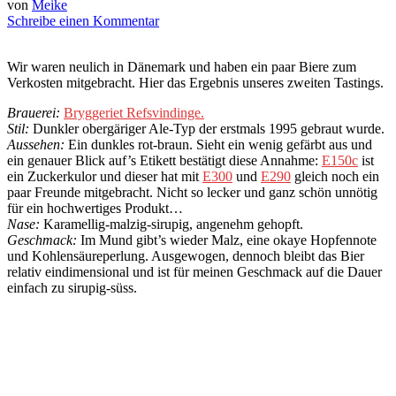
von
Meike
Schreibe einen Kommentar
Wir waren neulich in Dänemark und haben ein paar Biere zum
Verkosten mitgebracht. Hier das Ergebnis unseres zweiten Tastings.
Brauerei:
Bryggeriet Refsvindinge.
Stil:
Dunkler obergäriger Ale-Typ der erstmals 1995 gebraut wurde.
Aussehen:
Ein dunkles rot-braun. Sieht ein wenig gefärbt aus und
ein genauer Blick auf’s Etikett bestätigt diese Annahme:
E150c
ist
ein Zuckerkulor und dieser hat mit
E300
und
E290
gleich noch ein
paar Freunde mitgebracht. Nicht so lecker und ganz schön unnötig
für ein hochwertiges Produkt…
Nase:
Karamellig-malzig-sirupig, angenehm gehopft.
Geschmack:
Im Mund gibt’s wieder Malz, eine okaye Hopfennote
und Kohlensäureperlung. Ausgewogen, dennoch bleibt das Bier
relativ eindimensional und ist für meinen Geschmack auf die Dauer
einfach zu sirupig-süss.