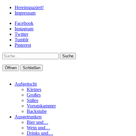
Hereinspaziert!
Impressum
Facebook
Instagram
Twitter
Tumblr
Pinterest
Suche
Öffnen
Schließen
Aufgetischt
Kleines
Großes
Süßes
Vorratskammer
Backstube
Ausgetrunken
Bier und…
Wein und…
Drinks und…