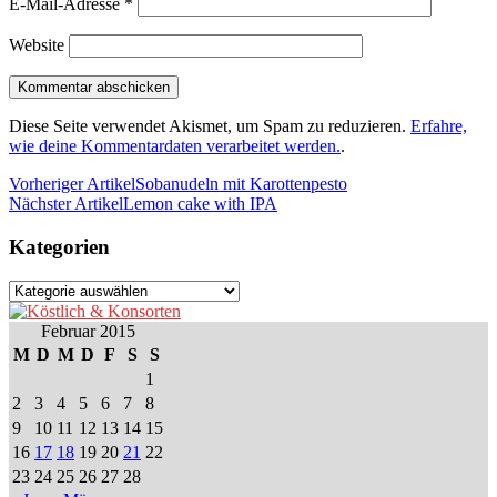
E-Mail-Adresse
*
Website
Diese Seite verwendet Akismet, um Spam zu reduzieren.
Erfahre,
wie deine Kommentardaten verarbeitet werden.
.
Vorheriger Artikel
Sobanudeln mit Karottenpesto
Nächster Artikel
Lemon cake with IPA
Kategorien
Kategorien
Februar 2015
M
D
M
D
F
S
S
1
2
3
4
5
6
7
8
9
10
11
12
13
14
15
16
17
18
19
20
21
22
23
24
25
26
27
28