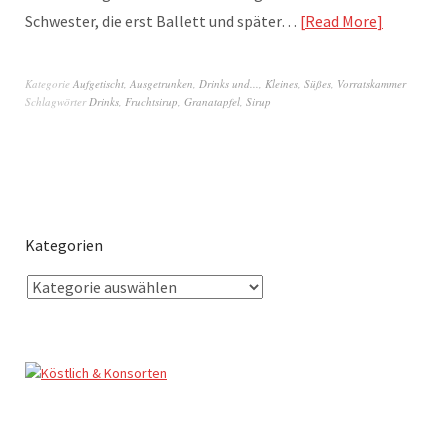
Schwester, die erst Ballett und später…
Read More
Kategorie
Aufgetischt
,
Ausgetrunken
,
Drinks und...
,
Kleines
,
Süßes
,
Vorratskammer
Schlagwörter
Drinks
,
Fruchtsirup
,
Granatapfel
,
Sirup
Kategorien