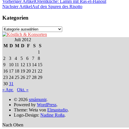
Vorheriger Artikel
Orientküche: Lamm mit Ras-el-Hanout
Nächster Artikel
Auf den Spuren des Risotto
Kategorien
Kategorien
Juli 2012
M
D
M
D
F
S
S
1
2
3
4
5
6
7
8
9
10
11
12
13
14
15
16
17
18
19
20
21
22
23
24
25
26
27
28
29
30
31
« Apr.
Okt. »
© 2026
smámunir
.
Powered by
WordPress
.
Theme: Weta von
Elmastudio
.
Logo-Design:
Nadine Roßa
.
Nach Oben