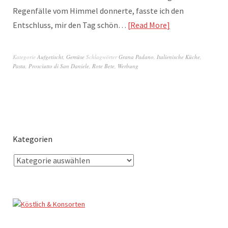
Regenfälle vom Himmel donnerte, fasste ich den
Entschluss, mir den Tag schön…
Read More
Kategorie
Aufgetischt
,
Gemüse
Schlagwörter
Grana Padano
,
Italienische Küche
,
Pasta
,
Prosciutto di San Daniele
,
Rote Bete
,
Werbung
Kategorien