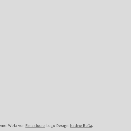
eme: Weta von
Elmastudio
.
Logo-Design:
Nadine Roßa
.