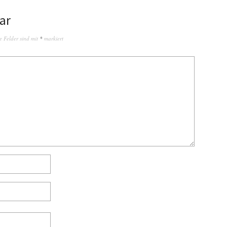
ar
e Felder sind mit
*
markiert