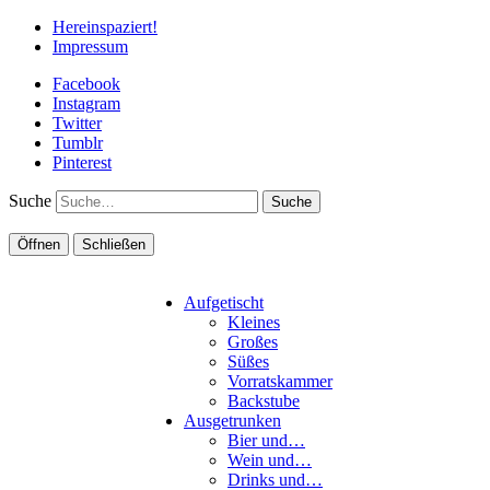
Hereinspaziert!
Impressum
Facebook
Instagram
Twitter
Tumblr
Pinterest
Suche
Öffnen
Schließen
Aufgetischt
Kleines
Großes
Süßes
Vorratskammer
Backstube
Ausgetrunken
Bier und…
Wein und…
Drinks und…