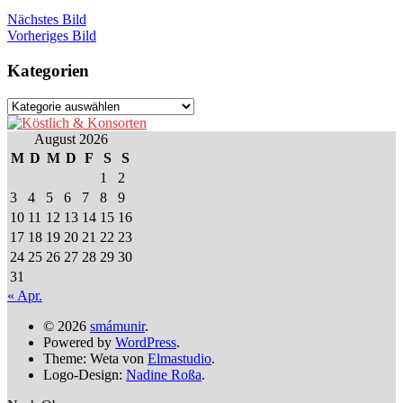
Nächstes Bild
Vorheriges Bild
Kategorien
Kategorien
August 2026
M
D
M
D
F
S
S
1
2
3
4
5
6
7
8
9
10
11
12
13
14
15
16
17
18
19
20
21
22
23
24
25
26
27
28
29
30
31
« Apr.
© 2026
smámunir
.
Powered by
WordPress
.
Theme: Weta von
Elmastudio
.
Logo-Design:
Nadine Roßa
.