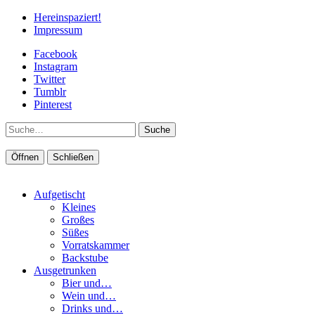
Hereinspaziert!
Impressum
Facebook
Instagram
Twitter
Tumblr
Pinterest
Suche
Öffnen
Schließen
Aufgetischt
Kleines
Großes
Süßes
Vorratskammer
Backstube
Ausgetrunken
Bier und…
Wein und…
Drinks und…